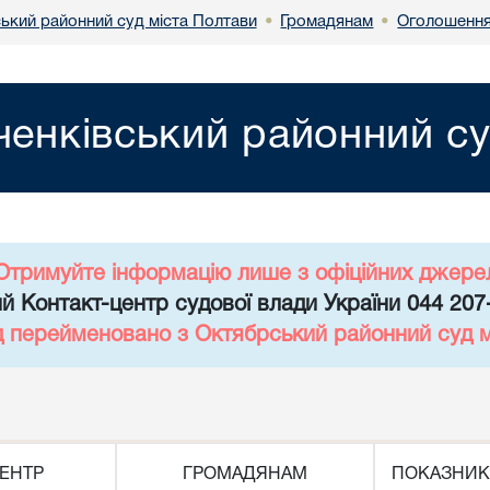
ький районний суд міста Полтави
Громадянам
Оголошення
•
•
енківський районний су
Отримуйте інформацію лише з офіційних джере
й Контакт-центр судової влади України 044 207
д перейменовано з Октябрський районний суд 
ЕНТР
ГРОМАДЯНАМ
ПОКАЗНИК