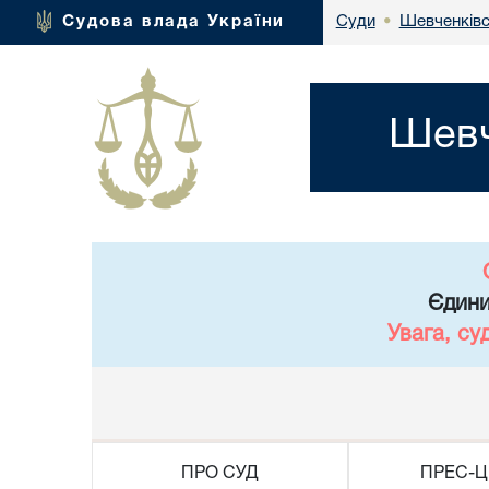
Шевченківс
Судова влада України
Суди
•
Шевч
Єдини
Увага, су
ПРО СУД
ПРЕС-Ц