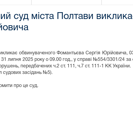
й суд міста Полтави виклика
йовича
кликає обвинуваченого Фомантьєва Сергія Юрійовича, 03.1
од, 31 липня 2025 року о 09.00 год., у справі №554/3301/24
рушень, передбачених ч.2 ст. 111, ч.7 ст. 111-1 КК України.
л судових засідань №5).
омити про це суд.