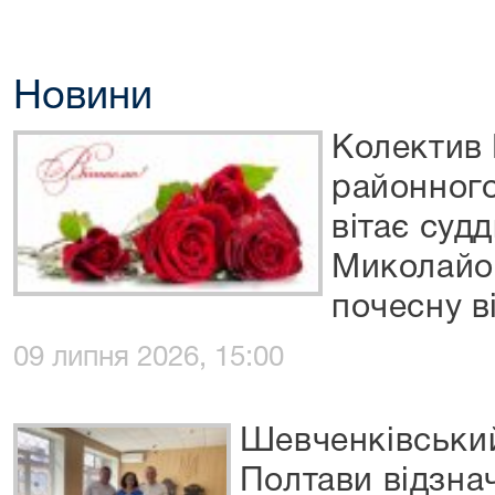
Новини
Колектив
районного
вітає суд
Миколайов
почесну в
09 липня 2026, 15:00
Шевченківський
Полтави відзна