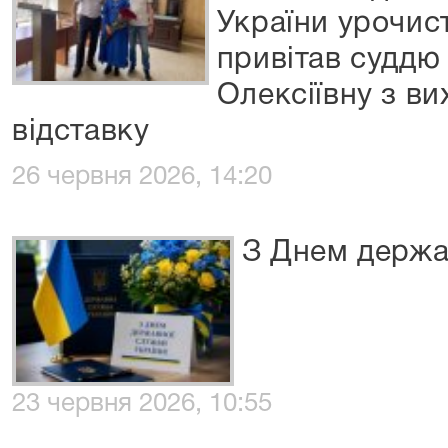
України урочис
привітав суддю
Олексіївну з в
відставку
26 червня 2026, 14:20
З Днем держа
23 червня 2026, 10:55