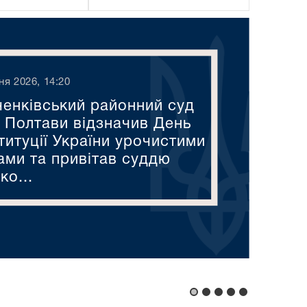
ня 2026, 14:20
енківський районний суд
а Полтави відзначив День
титуції України урочистими
ами та привітав суддю
ко...