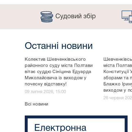
Судовий збір
Останні новини
Колектив Шевченківського
Шевченківсь
районного суду міста Полтави
міста Полтав
вітає суддю Сініцина Едуарда
Конституції 
Миколайовича із виходом у
зборами та 
почесну відставку!
Блажко Ірину
виходом у п
09 липня 2026, 15:00
26 червня 202
Всі новини
Електронна