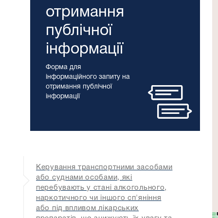
отримання
публічної
інформації
Форма для
інформаційного запиту на
отримання публічної
інформації
Керування транспортними засобами
або суднами особами, які
перебувають у стані алкогольного,
наркотичного чи іншого сп'яніння
або під впливом лікарських