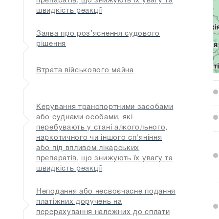
препаратів, що знижують їх увагу та
швидкість реакції
Заява про роз’яснення судового
рішення
Втрата військового майна
Керування транспортними засобами
або суднами особами, які
перебувають у стані алкогольного,
наркотичного чи іншого сп'яніння
або під впливом лікарських
препаратів, що знижують їх увагу та
швидкість реакції
Неподання або несвоєчасне подання
платіжних доручень на
перерахування належних до сплати