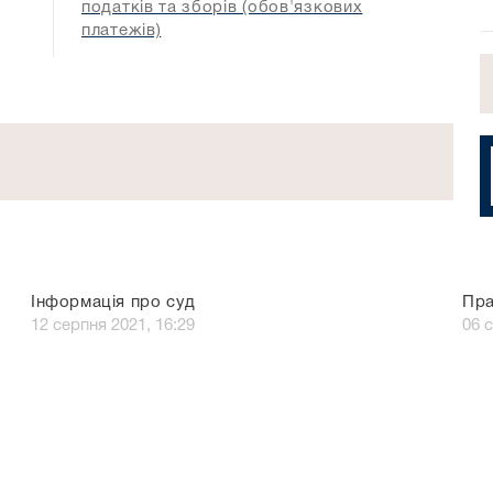
податків та зборів (обов'язкових
платежів)
Інформація про суд
Пра
в
12 серпня 2021, 16:29
06 с