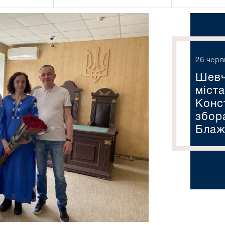
26 черв
Шевч
міст
Конс
збор
Блаж