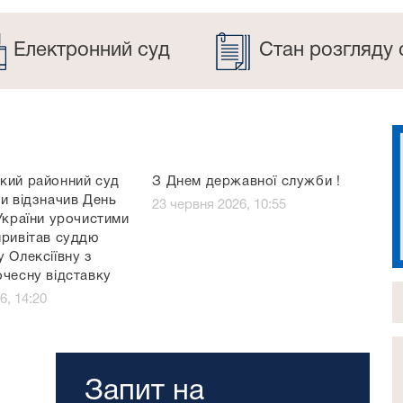
Електронний суд
Стан розгляду 
кий районний суд
З Днем державної служби !
и відзначив День
23 червня 2026, 10:55
України урочистими
привітав суддю
 Олексіївну з
очесну відставку
6, 14:20
Запит на