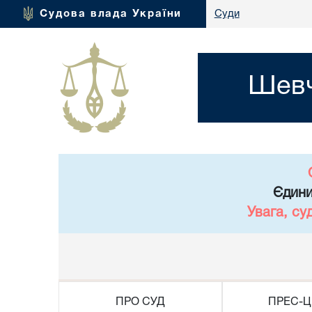
Судова влада України
Суди
Шевч
Єдини
Увага, су
ПРО СУД
ПРЕС-Ц