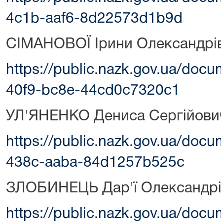
4c1b-aaf6-8d22573d1b9d
СІМАНОВОЇ Ірини Олександрі
https://public.nazk.gov.ua/doc
40f9-bc8e-44cd0c7320c1
УЛ'ЯНЕНКО Дениса Сергійови
https://public.nazk.gov.ua/doc
438c-aaba-84d1257b525c
ЗЛОБИНЕЦЬ Дар'ї Олександрі
https://public.nazk.gov.ua/do