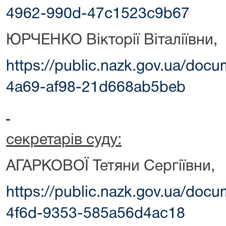
4962-990d-47c1523c9b67
ЮРЧЕНКО Вікторії Віталіївни,
https://public.nazk.gov.ua/do
4a69-af98-21d668ab5beb
секретарів суду:
АГАРКОВОЇ Тетяни Сергіївни,
https://public.nazk.gov.ua/do
4f6d-9353-585a56d4ac18