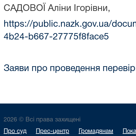
САДОВОЇ Аліни Ігорівни,
https://public.nazk.gov.ua/doc
4b24-b667-27775f8face5
Заяви про проведення перевір
2026 © Всі права захищені
Про суд
Прес-центр
Громадянам
Пока