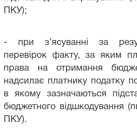
ПКУ);
- при з’ясуванні за резу
перевірок факту, за яким п
права на отримання бюдже
надсилає платнику податку п
в якому зазначаються підст
бюджетного відшкодування (пп
ПКУ).