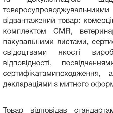
товаросупроводжувальни
відвантажений товар: комерц
комплектом CMR, ветерина
пакувальними листами, сертиф
свідоцтвами якості вироб
відповідності, посвідчення
сертифікатамипоходження, 
деклараціями з митного офор
Товар відповідав стандарта