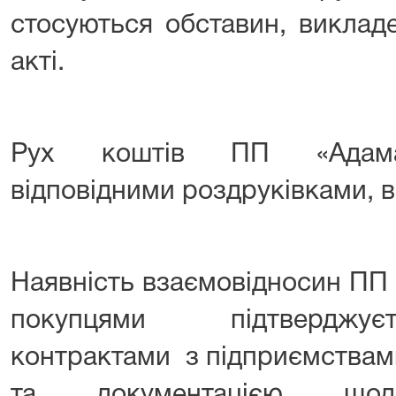
стосуються обставин, виклад
акті.
Рух коштів ПП «Адамас
відповідними роздруківками, 
Наявність взаємовідносин ПП
покупцями підтверджує
контрактами з підприємствам
та документацією що