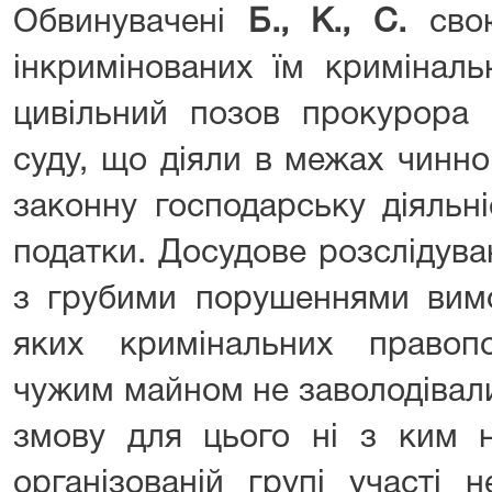
Обвинувачені
Б., К., С.
свою
інкримінованих їм кримінал
цивільний позов прокурора 
суду, що діяли в межах чинно
законну господарську діяльні
податки. Досудове розслідува
з грубими порушеннями вимо
яких кримінальних правоп
чужим майном не заволодівали 
змову для цього ні з ким н
організованій групі участі 