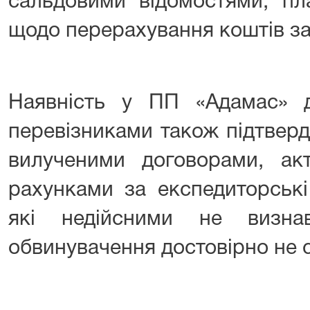
сальдовими відомостями, пл
щодо перерахування коштів за
Наявність у ПП «Адамас» д
перевізниками також підтвер
вилученими договорами, акт
рахунками за експедиторськ
які недійсними не визна
обвинувачення достовірно не 