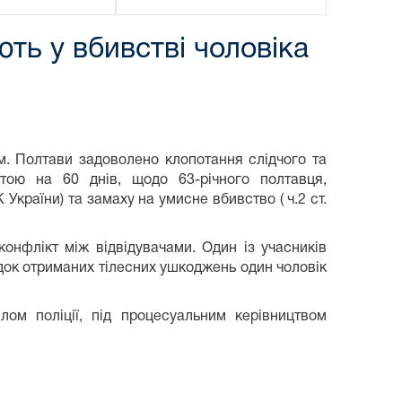
ть у вбивстві чоловіка
м. Полтави задоволено клопотання слідчого та
тою на 60 днів, щодо 63-річного полтавця,
 України) та замаху на умисне вбивство ( ч.2 ст.
онфлікт між відвідувачами. Один із учасників
док отриманих тілесних ушкоджень один чоловік
лом поліції, під процесуальним керівництвом