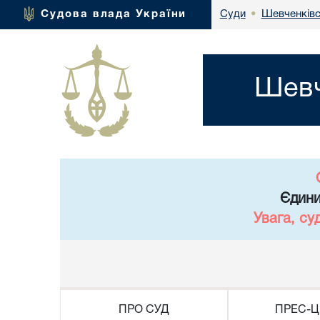
Шевченківс
Судова влада України
Суди
•
Шевч
Єдини
Увага, су
ПРО СУД
ПРЕС-Ц