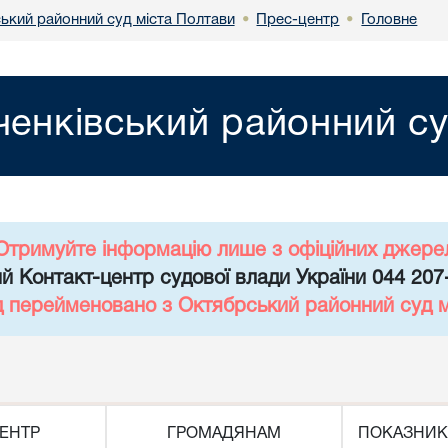
ький районний суд міста Полтави
Прес-центр
Головне
•
•
енківський районний су
Отримуйте інформацію лише з офіційних джере
й Контакт-центр судової влади України 044 207
д перейменовано з Октябрський районний суд 
ЕНТР
ГРОМАДЯНАМ
ПОКАЗНИК