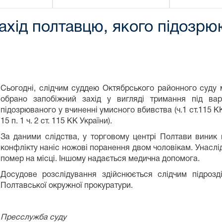
ахід полтавцю, якого підозрюю
Сьогодні, слідчим суддею Октябрського районного суду 
обрано запобіжний захід у вигляді тримання під вар
підозрюваного у вчиненні умисного вбивства (ч.1 ст.115 КК
15 п. 1 ч. 2 ст. 115 КК України).
За даними слідства, у торговому центрі Полтави виник к
конфлікту наніс ножові поранення двом чоловікам. Унаслі
помер на місці. Іншому надається медична допомога.
Досудове розслідування здійснюється слідчим підрозді
Полтавської окружної прокуратури.
Пресслужба суду