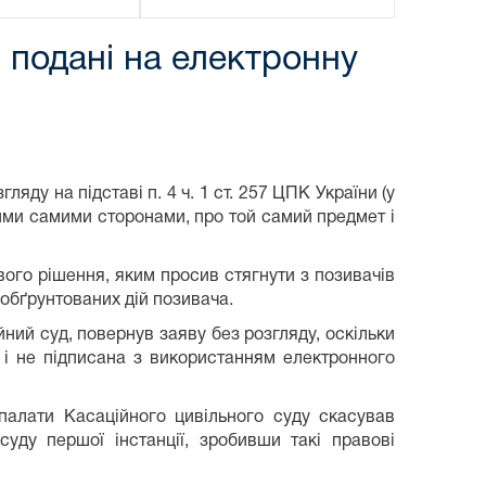
 подані на електронну
яду на підставі п. 4 ч. 1 ст. 257 ЦПК України (у
тими самими сторонами, про той самий предмет і
ого рішення, яким просив стягнути з позивачів
еобґрунтованих дій позивача.
йний суд, повернув заяву без розгляду, оскільки
 і не підписана з використанням електронного
 палати Касаційного цивільного суду скасував
уду першої інстанції, зробивши такі правові