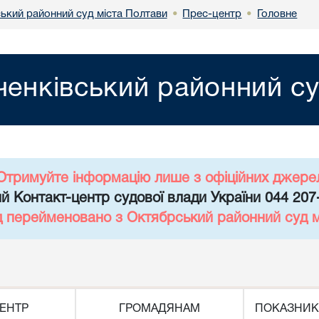
ький районний суд міста Полтави
Прес-центр
Головне
•
•
енківський районний су
Отримуйте інформацію лише з офіційних джере
й Контакт-центр судової влади України 044 207
д перейменовано з Октябрський районний суд 
ЕНТР
ГРОМАДЯНАМ
ПОКАЗНИК