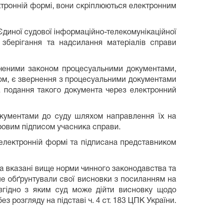
тронній формі, вони скріплюються електронним
 Єдиної судової інформаційно-телекомунікаційної
 зберігання та надсилання матеріалів справи
аченими законом процесуальними документами,
ом, є звернення з процесуальними документами
а подання такого документа через електронний
окументами до суду шляхом направлення їх на
ровим підписом учасника справи.
 електронній формі та підписана представником
на вказані вище норми чинного законодавства та
не обґрунтували свої висновки з посиланням на
, згідно з яким суд може дійти висновку щодо
 розгляду на підставі ч. 4 ст. 183 ЦПК України.