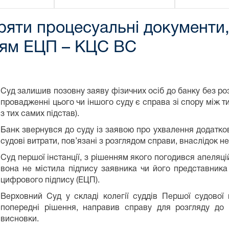
іряти процесуальні документи,
нням ЕЦП – КЦС ВС
Суд залишив позовну заяву фізичних осіб до банку без розгл
провадженні цього чи іншого суду є справа зі спору між 
з тих самих підстав).
Банк звернувся до суду із заявою про ухвалення додатков
судові витрати, пов’язані з розглядом справи, внаслідок н
Суд першої інстанції, з рішенням якого погодився апеляці
вона не містила підпису заявника чи його представника
цифрового підпису (ЕЦП).
Верховний Суд у складі колегії суддів Першої судової
попередні рішення, направив справу для розгляду до с
висновки.