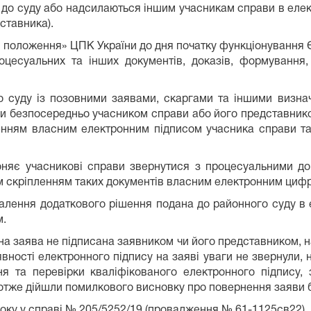
до суду або надсилаються іншим учасникам справи в елек
ставника).
хідні положення» ЦПК України до дня початку функціонування
оцесуальних та інших документів, доказів, формування,
о суду із позовними заявами, скаргами та іншими визн
и безпосередньо учасником справи або його представник
ленням власним електронним підписом учасника справи т
няє учасникові справи звернутися з процесуальними д
им скріпленням таких документів власним електронним циф
валення додаткового рішення подана до районного суду в
м.
на заява не підписана заявником чи його представником, 
вності електронного підпису на заяві уваги не звернули, 
ня та перевірки кваліфікованого електронного підпису
 отже дійшли помилкового висновку про повернення заяви без
оку у справі № 205/5252/19 (провадження № 61-1125св22).