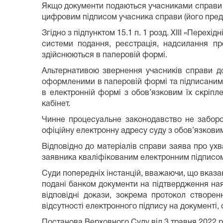
Якщо документи подаються учасниками справи 
цифровим підписом учасника справи (його пред
Згідно з підпунктом 15.1 п. 1 розд. ХІІІ «Пере
системи подання, реєстрація, надсилання пр
здійснюються в паперовій формі.
Альтернативою звернення учасників справи д
оформленими в паперовій формі та підписаним
в електронній формі з обов’язковим їх скріп
кабінет.
Чинне процесуальне законодавство не заборо
офіційну електронну адресу суду з обов’язков
Відповідно до матеріалів справи заява про ух
заявника кваліфікованим електронним підписо
Суди попередніх інстанцій, вважаючи, що вказа
подані банком документи на підтвердження ная
відповідні докази, зокрема протокол створен
відсутності електронного підпису на документі,
Постанова Верховного Суду від 3 травня 2022 р