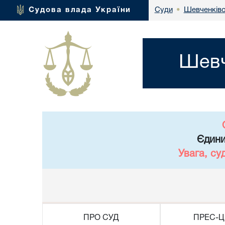
Шевченківс
Судова влада України
Суди
•
Шевч
Єдини
Увага, су
ПРО СУД
ПРЕС-Ц