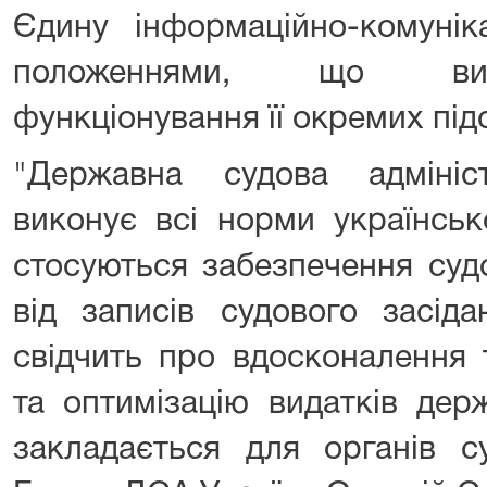
Єдину інформаційно-комунік
положеннями, що виз
функціонування її окремих підс
"Державна судова адмініс
виконує всі норми українськ
стосуються забезпечення суд
від записів судового засід
свідчить про вдосконалення 
та оптимізацію видатків дер
закладається для органів с