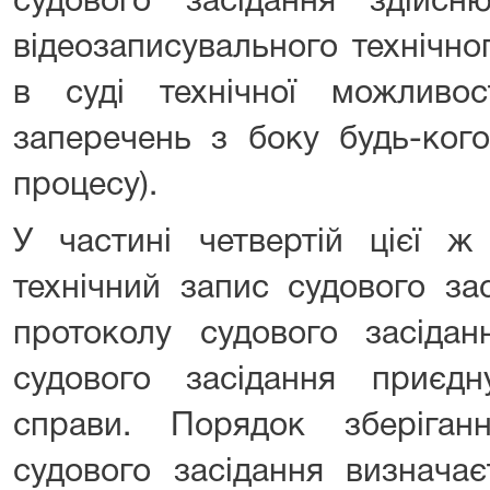
судового засідання здійс
відеозаписувального технічно
в суді технічної можливос
заперечень з боку будь-кого
процесу).
У частині четвертій цієї ж
технічний запис судового за
протоколу судового засідан
судового засідання приєдн
справи. Порядок зберіган
судового засідання визнача