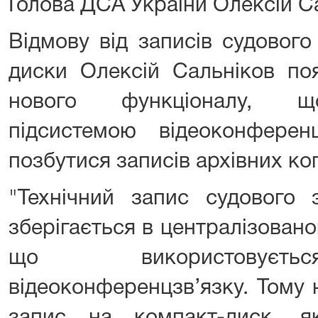
Голова ДСА України Олексій С
Відмову від записів судового
диски Олексій Сальніков по
нового функціоналу, що
підсистемою відеоконферен
позбутися записів архівних ко
"Технічний запис судового 
зберігається в централізован
що використовуєть
відеоконференцзв’язку. Тому