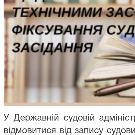
У Державній судовій адмініст
відмовитися від запису судов