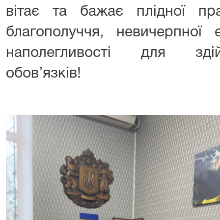
вітає та бажає плідної пра
благополуччя, невичерпної е
наполегливості для зді
обов’язків!