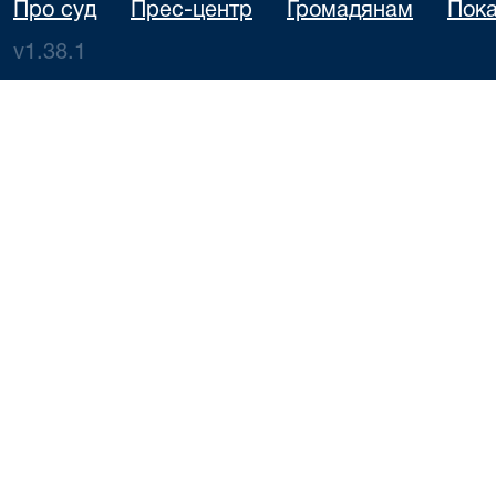
Про суд
Прес-центр
Громадянам
Пока
v1.38.1