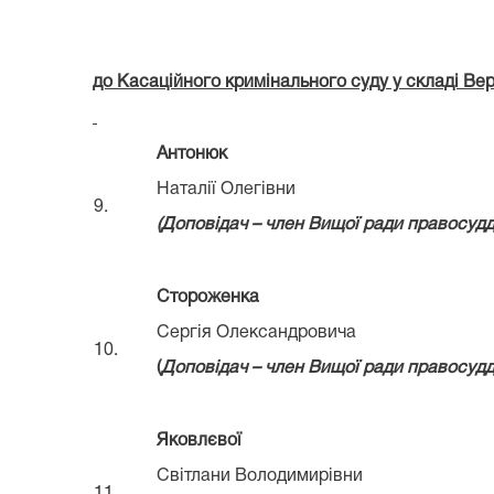
до Касаційного кримінального суду у складі Ве
Антонюк
Наталії Олегівни
9.
(Д
оповідач – член Вищої ради правосуд
Стороженка
Сергія Олександровича
10.
(
Д
оповідач – член Вищої ради правосуд
Яковлєвої
Світлани Володимирівни
11.