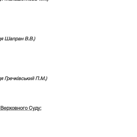
дя
Шапран В.В.)
дя
Гречківський П.М.)
і Верховного Суду: