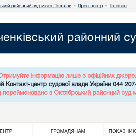
ький районний суд міста Полтави
Прес-центр
Головне
•
•
енківський районний су
Отримуйте інформацію лише з офіційних джере
й Контакт-центр судової влади України 044 207
д перейменовано з Октябрський районний суд 
ЕНТР
ГРОМАДЯНАМ
ПОКАЗНИК