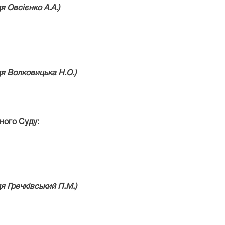
дя
Овсієнко А.А.)
дя
Волковицька Н.О.)
ного Суду:
дя
Гречківський П.М.)