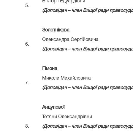
Вікторії Едуардівни
5.
(Доповідач – член Вищої ради правосуддя
Золотнікова
Олександра Сергійовича
6.
(Д
оповідач – член Вищої ради правосуд
Гімона
Миколи Михайловича
7.
(Д
оповідач – член Вищої ради правосуд
Анцупової
Тетяни Олександрівни
8.
(Доповідач – член Вищої ради правосуд