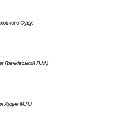
рховного Суду:
дя
Гречківський П.М.)
дя
Худик М.П.)