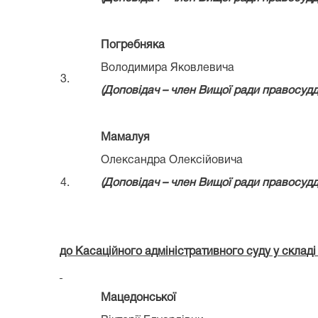
Погребняка
Володимира Яковлевича
3.
(Д
оповідач – член Вищої ради правосуд
Мамалуя
Олександра Олексійовича
4.
(Д
оповідач – член Вищої ради правосуд
до Касаційного адміністративного суду у склад
Мацедонської