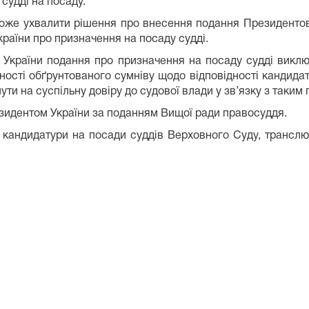
судді на посаду.
оже ухвалити рішення про внесення подання Президентові
країни про призначення на посаду судді.
 України подання про призначення на посаду судді викл
ності обґрунтованого сумніву щодо відповідності кандидат
ути на суспільну довіру до судової влади у зв’язку з таким
зидентом України за поданням Вищої ради правосуддя.
ся кандидатури на посади суддів Верховного Суду, трансл