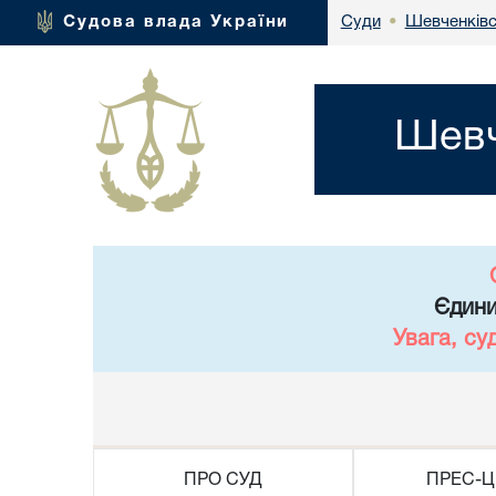
Шевченківс
Судова влада України
Суди
•
Шевч
Єдини
Увага, су
ПРО СУД
ПРЕС-Ц