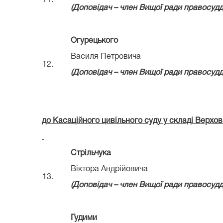
(Д
оповідач – член Вищої ради правосуд
Огурецького
Василя Петровича
12.
(Д
оповідач – член Вищої ради правосуд
до Касаційного цивільного суду у складі Верхов
Стрільчука
Віктора Андрійовича
13.
(Д
оповідач – член Вищої ради правосуд
Гудими