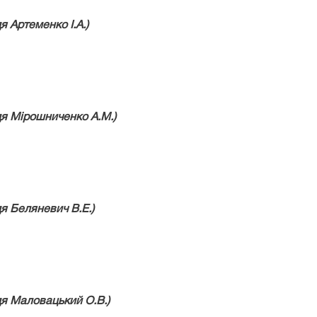
 Артеменко І.А.)
дя
Мірошниченко А.М.)
дя
Беляневич В.Е.)
дя Маловацький О.В.)