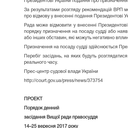
Президентові України подання про призначення 
За результатами розгляду рекомендацій ВРП м
про відмову у внесенні подання Президентові У
Рада може відмовити у внесенні Президентові
порядку призначення на посаду судді або наяв
або інших обставин, які можуть негативно вплин
Призначення на посаду судді здійснюється Пре
Перебіг засідань, на яких будуть розглядати
реального часу.
Прес-центр судової влади України
http://court.gov.ua/press/news/373754
ПРОЕКТ
Порядок денний
засідання Вищої ради правосуддя
14–25 вересня 2017 року