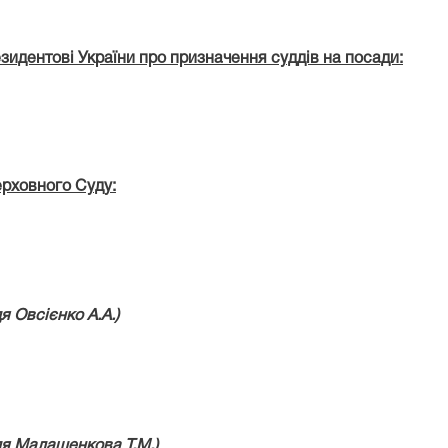
зидентові України про призначення суддів
на посади:
ерховного Суду:
дя
Овсієнко А.А.)
дя
Малашенкова Т.М.)