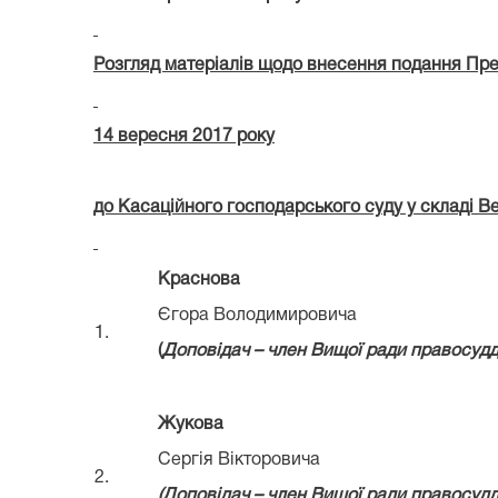
Р
озгляд матеріалів щодо внесення подання Пре
14
вересня 2017 року
до Касаційного господарського суду у складі В
Краснова
Єгора Володимировича
1.
(
Д
оповідач – член Вищої ради правосуд
Жукова
Сергія Вікторовича
2.
(Д
оповідач – член Вищої ради правосуд