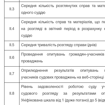
Середня кількість розглянутих справ та мат
II.3
одного суддю
Середня кількість справ та матеріалів, що 
II.4
на розгляді в звітний період в розрахунку
суддю
II.5
Середня тривалість розгляду справи (днів)
Проведення опитувань громадян-учасникі
II.6
проваджень
Оприлюднення результатів опитувань г
II.7
учасників судових проваджень на веб-сторінці
Рівень задоволеності роботою суду уч
II.8
судового розгляду за результатами опи
Уніфікована шкала від 1 (дуже погано) до 5 (від