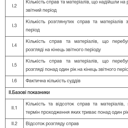
Кількість справ та матеріалів, що надійшли на 
I.2
звітний період
Кількість розглянутих справ та матеріалів 
I.3
період
Кількість справ та матеріалів, що переб
I.4
розгляді на кінець звітного періоду
Кількість справ та матеріалів, що переб
I.5
розгляді понад один рік на кінець звітного пері
I.6
Фактична кількість суддів
II.Базові показники
Кількість та відсоток справ та матеріалів,
II.1
термін проходження яких триває понад один рі
II.2
Відсоток розгляду справ