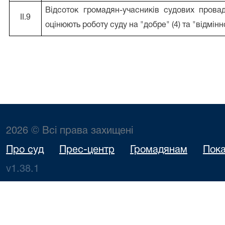
Відсоток громадян-учасників судових прова
II.9
оцінюють роботу суду на "добре" (4) та "відмінно
2026 © Всі права захищені
Про суд
Прес-центр
Громадянам
Пока
v1.38.1